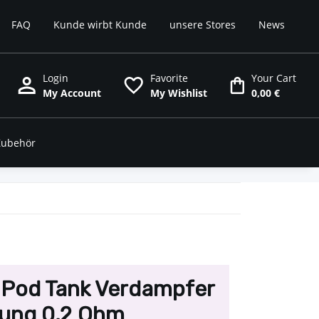
FAQ
Kunde wirbt Kunde
unsere Stores
News
Login
Favorite
Your Cart
My Account
My Wishlist
0,00 €
Zubehör
 Pod Tank Verdampfer
ung 0,2 Ohm