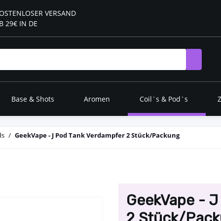
OSTENLOSER VERSAND
B 29€ IN DE
Base & Shots
Aromen
Coil`s & Pod`s
ds
GeekVape - J Pod Tank Verdampfer 2 Stück/Packung
GeekVape - J
2 Stück/Pack