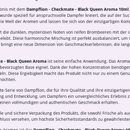
ebnis mit dem
Dampflion - Checkmate - Black Queen Aroma 10ml
rde speziell für anspruchsvolle Dampfer kreiert, die auf der S
ie Welt der Aromen und lassen Sie sich von der einzigartigen Kom
t die dunklen, mysteriösen Noten von reifen Brombeeren mit der 
elebt. Diese harmonische Mischung ist perfekt ausbalanciert, um 
 bringt eine neue Dimension von Geschmackserlebnissen, die lan
e - Black Queen Aroma
ist seine einfache Anwendung. Das Aroma 
er bevorzugten Base eignet. Dank der hohen Konzentration benötigen
. Diese Ergiebigkeit macht das Produkt nicht nur zu einem Genus
 möchten.
-Serie von Dampflion, die für ihre Qualität und ihre einzigartige
hung und Entwicklung, um Dampfern ein unvergleichliches Erlebnis 
g einen vollmundigen und authentischen Geschmack erhalten.
le und sichere Verpackung des Produkts, die sowohl Frische als au
chluss versehen, um höchste Sicherheitsstandards zu gewährleiste
er Aromen ist das
Dampflion - Checkmate - Black Queen Aroma 1