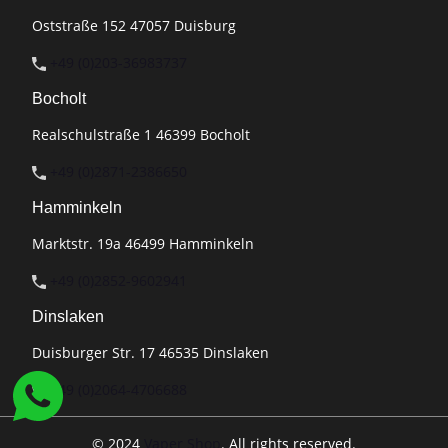
Oststraße 152 47057 Duisburg
+49 (0)203-36983737
Bocholt
Realschulstraße 1 46399 Bocholt
+49 (0)2871-2386650
Hamminkeln
Marktstr. 19a 46499 Hamminkeln
+49 (0)2852-9602941
Dinslaken
Duisburger Str. 17 46535 Dinslaken
+49 (0)2064-4706688
© 2024
Vaper Shop
. All rights reserved.